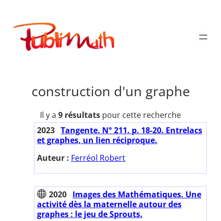
Aller
au
Publimath
contenu
construction d'un graphe
Il y a
9 résultats
pour cette recherche
2023
Tangente. N° 211. p. 18-20. Entrelacs
et graphes, un lien réciproque.
Auteur :
Ferréol Robert
2020
Images des Mathématiques. Une
activité dès la maternelle autour des
graphes : le jeu de Sprouts.