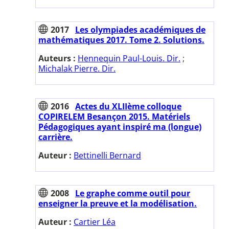
2017
Les olympiades académiques de
mathématiques 2017. Tome 2. Solutions.
Auteurs :
Hennequin Paul-Louis. Dir.
;
Michalak Pierre. Dir.
2016
Actes du XLIIème colloque
COPIRELEM Besançon 2015. Matériels
Pédagogiques ayant inspiré ma (longue)
carrière.
Auteur :
Bettinelli Bernard
2008
Le graphe comme outil pour
enseigner la preuve et la modélisation.
Auteur :
Cartier Léa