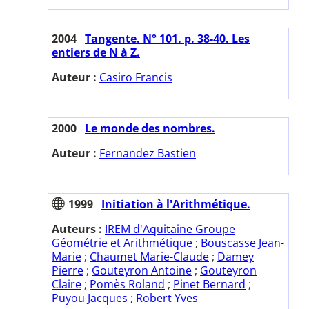
2004
Tangente. N° 101. p. 38-40. Les
entiers de N à Z.
Auteur :
Casiro Francis
2000
Le monde des nombres.
Auteur :
Fernandez Bastien
1999
Initiation à l'Arithmétique.
Auteurs :
IREM d'Aquitaine Groupe
Géométrie et Arithmétique
;
Bouscasse Jean-
Marie
;
Chaumet Marie-Claude
;
Damey
Pierre
;
Gouteyron Antoine
;
Gouteyron
Claire
;
Pomès Roland
;
Pinet Bernard
;
Puyou Jacques
;
Robert Yves