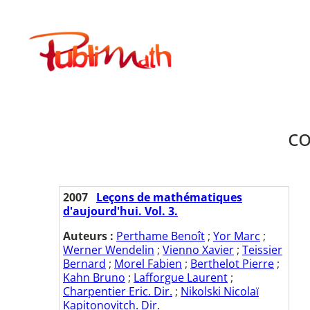
Aller
au
Publimath
contenu
co
2007
Leçons de mathématiques
d'aujourd'hui. Vol. 3.
Auteurs :
Perthame Benoît
;
Yor Marc
;
Werner Wendelin
;
Vienno Xavier
;
Teissier
Bernard
;
Morel Fabien
;
Berthelot Pierre
;
Kahn Bruno
;
Lafforgue Laurent
;
Charpentier Eric. Dir.
;
Nikolski Nicolaï
Kapitonovitch. Dir.