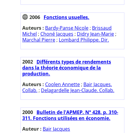
2006
Fonctions usuelles.
Auteurs :
Bardy-Panse Nicole
;
Brissaud
Michel
;
Choné Jacques
;
Didry Jean-Marie
;
Marchal Pierre
;
Lombard Philippe. Dir.
2002
Différents types de rendements
dans la théorie économique de la
production.
Auteurs :
Coolen Annette
;
Bair Jacques.
Collab.
;
Delagardelle Jean-Claude. Collab.
2000
Bulletin de l'APMEP. N° 428. p. 310-
311. Fonctions utilisées en économie.
Auteur :
Bair Jacques