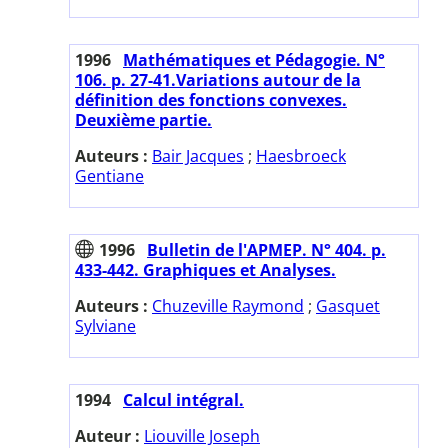
1996
Mathématiques et Pédagogie. N°
106. p. 27-41.Variations autour de la
définition des fonctions convexes.
Deuxième partie.
Auteurs :
Bair Jacques
;
Haesbroeck
Gentiane
1996
Bulletin de l'APMEP. N° 404. p.
433-442. Graphiques et Analyses.
Auteurs :
Chuzeville Raymond
;
Gasquet
Sylviane
1994
Calcul intégral.
Auteur :
Liouville Joseph