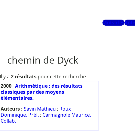
Mots-clés
Aute
chemin de Dyck
Il y a
2 résultats
pour cette recherche
2000
Arithmétique : des résultats
classiques par des moyens
élémentaires.
Auteurs :
Savin Mathieu
;
Roux
Dominique. Préf.
;
Carmagnole Maurice.
Collab.