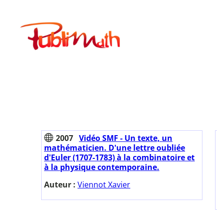
Aller
au
Publimath
contenu
2007
Vidéo SMF - Un texte, un
mathématicien. D'une lettre oubliée
d'Euler (1707-1783) à la combinatoire et
à la physique contemporaine.
Auteur :
Viennot Xavier