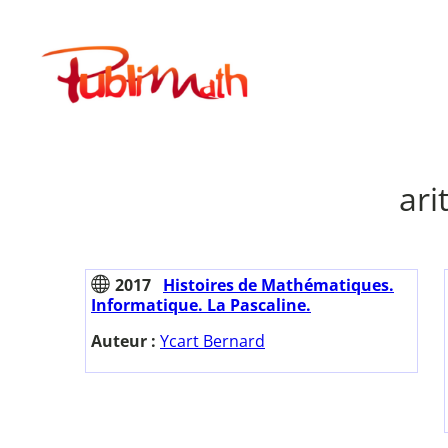
Aller
au
Publimath
contenu
ar
2017
Histoires de Mathématiques.
Informatique. La Pascaline.
Auteur :
Ycart Bernard