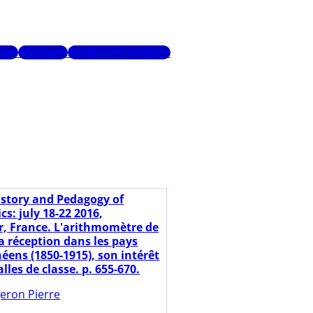
urs
Glossaire
Recherche avancée
istory and Pedagogy of
s: july 18-22 2016,
r, France. L'arithmomètre de
a réception dans les pays
éens (1850-1915), son intérêt
lles de classe. p. 655-670.
eron Pierre