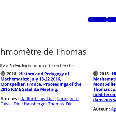
Mots-clés
Aute
ithmomètre de Thomas
Il y a
3 résultats
pour cette recherche
2016
History and Pedagogy of
2016
H
Mathematics: july 18-22 2016,
Mathematic
Montpellier, France. Proceedings of the
Montpellie
2016 ICME Satellite Meeting.
Thomas : s
méditerran
Auteurs :
Radford Luis. Dir.
;
Furinghetti
dans nos sa
Fulvia. Dir.
;
Hausberger Thomas. Dir.
Auteur :
Ag