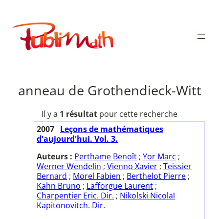
Aller
au
Publimath
contenu
anneau de Grothendieck-Witt
Il y a
1 résultat
pour cette recherche
2007
Leçons de mathématiques
d'aujourd'hui. Vol. 3.
Auteurs :
Perthame Benoît
;
Yor Marc
;
Werner Wendelin
;
Vienno Xavier
;
Teissier
Bernard
;
Morel Fabien
;
Berthelot Pierre
;
Kahn Bruno
;
Lafforgue Laurent
;
Charpentier Eric. Dir.
;
Nikolski Nicolaï
Kapitonovitch. Dir.