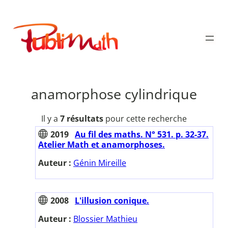
Aller
au
Publimath
contenu
anamorphose cylindrique
Il y a
7 résultats
pour cette recherche
2019
Au fil des maths. N° 531. p. 32-37.
Atelier Math et anamorphoses.
Auteur :
Génin Mireille
2008
L'illusion conique.
Auteur :
Blossier Mathieu