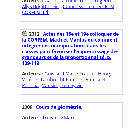
Auteurs :
Gandit Michèle. Dir.
;
Grugeon-
Allys Brigitte. Dir.
;
Commission inter-IREM
CORFEM. Ed.
2012
Actes des 18e et 19e colloques de
la CORFEM. Math et Manips ou comment
intégrer des manipulations dans les
classes pour favoriser l'apprentissage des
grandeurs et de la proportionnalité. p.
109-119
Auteurs :
Guissard Marie-France
;
Henry
Valérie
;
Lambrecht Pauline
;
Van Geet
Patricia
;
Vansimpsen Sylvie
2009
Cours de géométrie.
Auteur :
Troyanov Marc