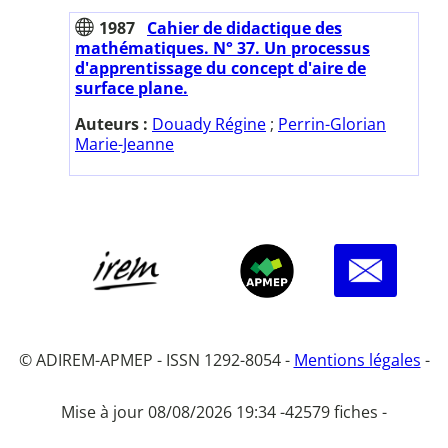
1987
Cahier de didactique des
mathématiques. N° 37. Un processus
d'apprentissage du concept d'aire de
surface plane.
Auteurs :
Douady Régine
;
Perrin-Glorian
Marie-Jeanne
© ADIREM-APMEP - ISSN 1292-8054 -
Mentions légales
-
Mise à jour 08/08/2026 19:34 -
42579 fiches -