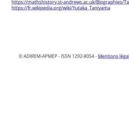
https://mathshistory.st-andrews.ac.uk/Biographies/T
https://fr.wikipedia.org/wiki/Yutaka_Taniyama
© ADIREM-APMEP - ISSN 1292-8054 -
Mentions léga