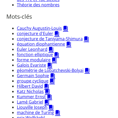
Théorie des nombres
Mots-clés
Cauchy Augustin-Louis
conjecture d'Euler
conjecture de Taniyama-Shimura
équation diophantienne
Euler Leonhard
fonction elliptique
forme modulaire
Galois Evariste
géométrie de Lobatchevski-Bolyai
Germain Sophie
groupe cyclique
Hilbert David
Katz Nicholas
Kummer Ernst
Lamé Gabriel
Liouville Joseph
machine de Turing
prix Wolfskehl