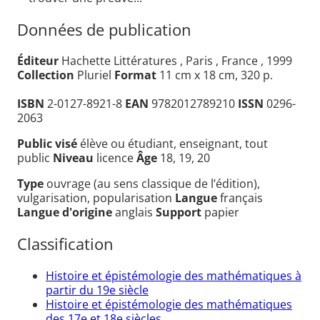
Données de publication
Éditeur
Hachette Littératures , Paris , France , 1999
Collection
Pluriel
Format
11 cm x 18 cm, 320 p.
ISBN
2-0127-8921-8
EAN
9782012789210
ISSN
0296-
2063
Public visé
élève ou étudiant, enseignant, tout
public
Niveau
licence
Âge
18, 19, 20
Type
ouvrage (au sens classique de l’édition),
vulgarisation, popularisation
Langue
français
Langue d'origine
anglais
Support
papier
Classification
Histoire et épistémologie des mathématiques à
partir du 19e siècle
Histoire et épistémologie des mathématiques
des 17e et 18e siècles