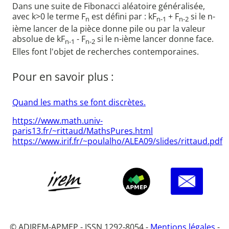
Dans une suite de Fibonacci aléatoire généralisée,
avec k>0 le terme F
est défini par : kF
+ F
si le n-
n
n-1
n-2
ième lancer de la pièce donne pile ou par la valeur
absolue de kF
- F
si le n-ième lancer donne face.
n-1
n-2
Elles font l'objet de recherches contemporaines.
Pour en savoir plus :
Quand les maths se font discrètes.
https://www.math.univ-
paris13.fr/~rittaud/MathsPures.html
https://www.irif.fr/~poulalho/ALEA09/slides/rittaud.pdf
© ADIREM-APMEP - ISSN 1292-8054 -
Mentions légales
-