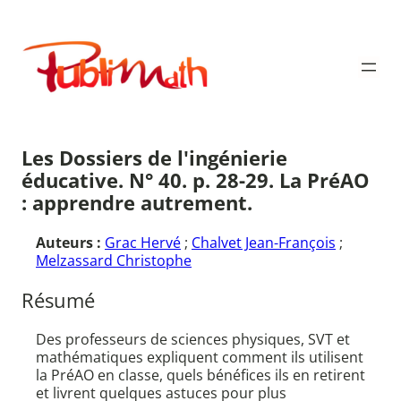
Aller
au
Publimath
contenu
Les Dossiers de l'ingénierie
éducative. N° 40. p. 28-29. La PréAO
: apprendre autrement.
Auteurs :
Grac Hervé
;
Chalvet Jean-François
;
Melzassard Christophe
Résumé
Des professeurs de sciences physiques, SVT et
mathématiques expliquent comment ils utilisent
la PréAO en classe, quels bénéfices ils en retirent
et livrent quelques astuces pour plus