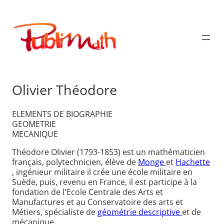
Aller
au
Publimath
contenu
Olivier Théodore
ELEMENTS DE BIOGRAPHIE
GEOMETRIE
MECANIQUE
Théodore Olivier (1793-1853) est un mathématicien
français, polytechnicien, élève de
Monge
et
Hachette
, ingénieur militaire il crée une école militaire en
Suède, puis, revenu en France, il est participe à la
fondation de l'Ecole Centrale des Arts et
Manufactures et au Conservatoire des arts et
Métiers, spécialiste de
géométrie descriptive
et de
mécanique.