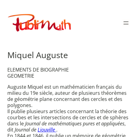
Aller
au
Publimath
contenu
Miquel Auguste
ELEMENTS DE BIOGRAPHIE
GEOMETRIE
Auguste Miquel est un mathématicien français du
milieu du 19e siècle, auteur de plusieurs théorèmes
de géométrie plane concernant des cercles et des
polygones.
Il publie plusieurs articles concernant la théorie des
courbes et les intersections de cercles et de sphères
dans le
Journal de mathématiques pures et appliquées
,
dit
Journal de
Liouville
.
En 1844 et 1846, il publie un mémoire de géométrie