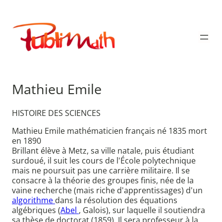
Aller
au
Publimath
contenu
Mathieu Emile
HISTOIRE DES SCIENCES
Mathieu Emile mathématicien français né 1835 mort
en 1890
Brillant élève à Metz, sa ville natale, puis étudiant
surdoué, il suit les cours de l'École polytechnique
mais ne poursuit pas une carrière militaire. Il se
consacre à la théorie des groupes finis, née de la
vaine recherche (mais riche d'apprentissages) d'un
algorithme
dans la résolution des équations
algébriques (
Abel
, Galois), sur laquelle il soutiendra
sa thèse de doctorat (1859). Il sera professeur à la