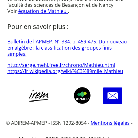
faculté des sciences de Besançon et de Nancy.
Voir
équation de Mathieu
.
Pour en savoir plus :
Bulletin de l'APMEP. N° 334. p. 459-475. Du nouveau
en algèbre : la classification des groupes finis
simples.
http://serge.mehl.free.fr/chrono/Mathieu.html
https://fr.wikipedia.org/wiki/%C3%89mile_Mathieu
© ADIREM-APMEP - ISSN 1292-8054 -
Mentions légales
-