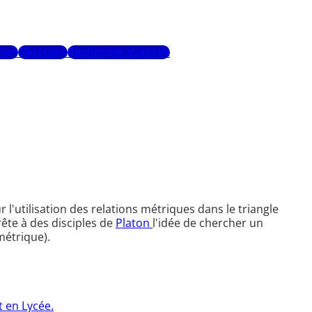
urs
Glossaire
Recherche avancée
 l'utilisation des relations métriques dans le triangle
ête à des disciples de
Platon
l'idée de chercher un
métrique).
 en Lycée.