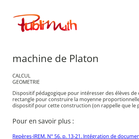
Aller
au
Publimath
contenu
machine de Platon
CALCUL
GEOMETRIE
Dispositif pédagogique pour intéresser des élèves de co
rectangle pour construire la moyenne proportionnelle
dispositif pour cette construction (on rappelle que le
Pour en savoir plus :
Repères-IREM. N° 56. p. 13-21. Intégration de docume