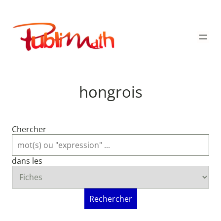
Aller
au
Publimath
contenu
hongrois
Chercher
dans les
Rechercher