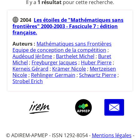
Il y a
1 résultat
pour cette recherche.
2004
Les étoiles de "Mathématiques sans
frontières" 2000-2003 - Fascicule 7 : édition
française.
Auteurs :
Mathématiques sans Frontières
Equipe de conception de la compétition
;
Audéoud Jérôme
;
Barthelet Michel
;
Buret
Michel
;
Freyburger Jacques
;
Huber Pierre
;
Kerneis Gérard
;
Krämer Nicole
;
Mertzeisen
Nicole
;
Rehlinger Germain
;
Schwartz Pierre
;
Strobel Erich
© ADIREM-APMEP - ISSN 1292-8054 -
Mentions légales
-