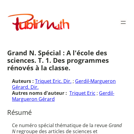
Aller
au
Publimath
contenu
Grand N. Spécial : A l'école des
sciences. T. 1. Des programmes
rénovés à la classe.
Auteurs :
Triquet Eric. Dir.
;
Gerdil-Margueron
Gérard. Dir.
Autres noms d'auteur :
Triquet Eric
;
Gerdil-
Margueron Gérard
Résumé
Ce numéro spécial thématique de la revue
Grand
N
regroupe des articles de sciences et