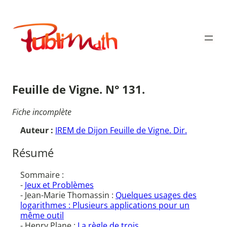
Aller
au
Publimath
contenu
Feuille de Vigne. N° 131.
Fiche incomplète
Auteur :
IREM de Dijon Feuille de Vigne. Dir.
Résumé
Sommaire :
-
Jeux et Problèmes
- Jean-Marie Thomassin :
Quelques usages des
logarithmes : Plusieurs applications pour un
même outil
- Henry Plane :
La règle de trois...