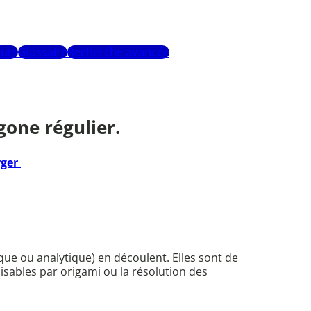
urs
Glossaire
Recherche avancée
gone régulier.
rger
ue ou analytique) en découlent. Elles sont de
lisables par origami ou la résolution des