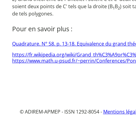
soient deux points de C' tels que la droite (B
B
) soit 
1
2
de tels polygones.
Pour en savoir plus :
Quadrature. N° 58. p. 13-18. Equivalence du grand th
https://fr.wikipedia.org/wiki/Grand_th%C3%A9or%C
https://www.math.u-psud.fr/~perrin/Conferences/Pon
© ADIREM-APMEP - ISSN 1292-8054 -
Mentions léga