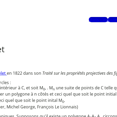
Mots-clés
Aute
et
let
en 1822 dans son
Traité sur les propriétés projectives des f
cles :
intérieur à C, et soit M
, . M
une suite de points de C telle 
0
n
r un polygone à n côtés et ceci quel que soit le point initia
i quel que soit le point inital M
.
0
er, Michel George, François Le Lionnais)
oniques. Supposons qu'il existe un polygone A
A
.A
circons