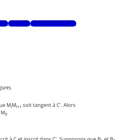
urs
Glossaire
Recherche avancée
igures
.
que M
M
soit tangent à C'. Alors
i
i+1
l M
0
crit à C et inscrit dans C'. Supposons que B
et B