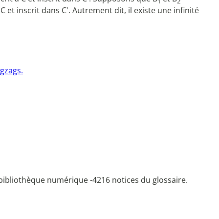
1
2
C et inscrit dans C'. Autrement dit, il existe une infinité
igzags.
bibliothèque numérique -
4216 notices du glossaire.