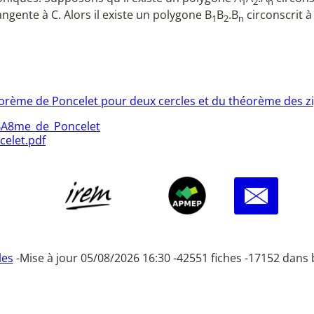
1
2
n
tangente à C. Alors il existe un polygone B
B
.B
circonscrit à 
1
2
n
éorème de Poncelet pour deux cercles et du théorème des z
3%A8me_de_Poncelet
celet.pdf
les
-
Mise à jour 05/08/2026 16:30 -
42551 fiches -
17152 dans 