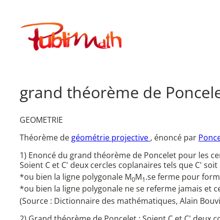
Aller
au
Publimath
contenu
grand théorème de Poncel
GEOMETRIE
Théorème de
géométrie projective
, énoncé par
Ponce
1) Enoncé du grand théorème de Poncelet pour les cer
Soient C et C' deux cercles coplanaires tels que C' soit 
*ou bien la ligne polygonale M
M
.se ferme pour forme
0
1
*ou bien la ligne polygonale ne se referme jamais et cec
(Source : Dictionnaire des mathématiques, Alain Bouvi
2) Grand théorème de Poncelet : Soient C et C' deux c