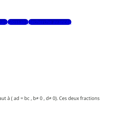
urs
Glossaire
Recherche avancée
ut à ( ad = bc , b≠ 0 , d≠ 0). Ces deux fractions