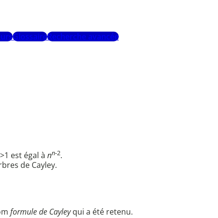
urs
Glossaire
Recherche avancée
n
-2
>1 est égal à
n
.
rbres de Cayley.
nom
formule de Cayley
qui a été retenu.