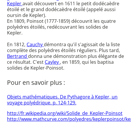
Kepler
avait découvert en 1611 le petit dodécaèdre
étoilé et le grand dodécaèdre étoilé (appelé aussi
oursin de Kepler).
En 1809, Poinsot (1777-1859) découvrit les quatre
polyèdres étoilés, redécouvrant les solides de
Kepler.
En 1812,
Cauchy
démontra qu'il s'agissait de la liste
complète des polyèdres étoilés réguliers. Plus tard,
Bertrand
donna une démonstration plus élégante de
ce résultat. C'est
Cayley
, en 1859, qui les baptisa
solides de Kepler-Poinsot.
Pour en savoir plus :
Objets mathématiques. De Pythagore à Kepler, un
voyage polyédrique. p. 124-129.
http://fr.wikipedia.org/wiki/Solide_de_Kepler-Poinsot
http://www.mathcurve.com/polyedres/keplerpoinsot/ke