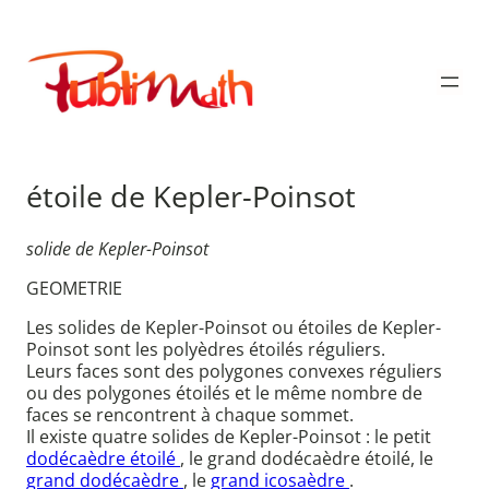
Aller
au
Publimath
contenu
étoile de Kepler-Poinsot
solide de Kepler-Poinsot
GEOMETRIE
Les solides de Kepler-Poinsot ou étoiles de Kepler-
Poinsot sont les polyèdres étoilés réguliers.
Leurs faces sont des polygones convexes réguliers
ou des polygones étoilés et le même nombre de
faces se rencontrent à chaque sommet.
Il existe quatre solides de Kepler-Poinsot : le petit
dodécaèdre étoilé
, le grand dodécaèdre étoilé, le
grand dodécaèdre
, le
grand icosaèdre
.