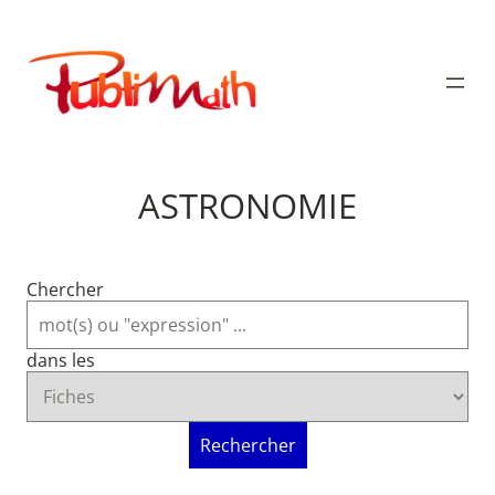
Aller
au
Publimath
contenu
ASTRONOMIE
Chercher
dans les
Rechercher