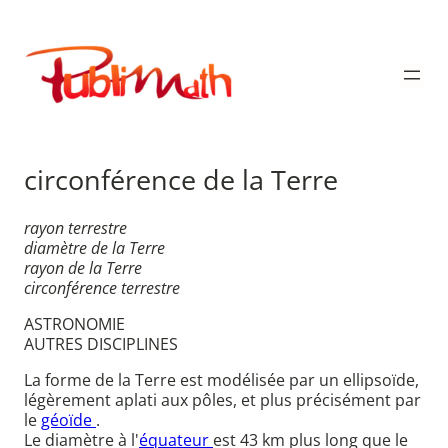
Aller
au
Publimath
contenu
circonférence de la Terre
rayon terrestre
diamètre de la Terre
rayon de la Terre
circonférence terrestre
ASTRONOMIE
AUTRES DISCIPLINES
La forme de la Terre est modélisée par un ellipsoïde,
légèrement aplati aux pôles, et plus précisément par
le
géoïde
.
Le diamètre à l'
équateur
est 43 km plus long que le