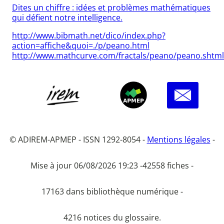
Dites un chiffre : idées et problèmes mathématiques
qui défient notre intelligence.
http://www.bibmath.net/dico/index.php?
action=affiche&quoi=./p/peano.html
http://www.mathcurve.com/fractals/peano/peano.shtml
© ADIREM-APMEP - ISSN 1292-8054 -
Mentions légales
-
Mise à jour 06/08/2026 19:23 -
42558 fiches -
17163 dans bibliothèque numérique -
4216 notices du glossaire.