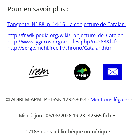
Pour en savoir plus :
Tangente. N° 88. p. 14-16. La conjecture de Catalan.
http://fr.wikipedia.org/wiki/Conjecture_de_Catalan
http://www.lygeros.org/articles.php?n=283&l=fr
http://serge.mehl.free.fr/chrono/Catalan.html
© ADIREM-APMEP - ISSN 1292-8054 -
Mentions légales
-
Mise à jour 06/08/2026 19:23 -
42565 fiches -
17163 dans bibliothèque numérique -