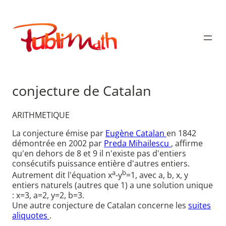
Aller
au
Publimath
contenu
conjecture de Catalan
ARITHMETIQUE
La conjecture émise par
Eugène Catalan
en 1842
démontrée en 2002 par
Preda Mihailescu
, affirme
qu'en dehors de 8 et 9 il n'existe pas d'entiers
consécutifs puissance entière d'autres entiers.
a
b
Autrement dit l'équation x
-y
=1, avec a, b, x, y
entiers naturels (autres que 1) a une solution unique
: x=3, a=2, y=2, b=3.
Une autre conjecture de Catalan concerne les
suites
aliquotes
.