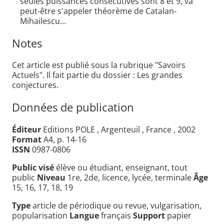
seules puissances consécutives sont 8 et 9, va
peut-être s'appeler théorème de Catalan-
Mihailescu...
Notes
Cet article est publié sous la rubrique "Savoirs
Actuels". Il fait partie du dossier : Les grandes
conjectures.
Données de publication
Éditeur
Editions POLE , Argenteuil , France , 2002
Format
A4, p. 14-16
ISSN
0987-0806
Public visé
élève ou étudiant, enseignant, tout
public
Niveau
1re, 2de, licence, lycée, terminale
Âge
15, 16, 17, 18, 19
Type
article de périodique ou revue, vulgarisation,
popularisation
Langue
français
Support
papier