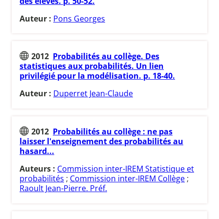
des élèves. p. 50-52.
Auteur :
Pons Georges
2012
Probabilités au collège. Des
statistiques aux probabilités. Un lien
privilégié pour la modélisation. p. 18-40.
Auteur :
Duperret Jean-Claude
2012
Probabilités au collège : ne pas
laisser l'enseignement des probabilités au
hasard...
Auteurs :
Commission inter-IREM Statistique et
probabilités
;
Commission inter-IREM Collège
;
Raoult Jean-Pierre. Préf.