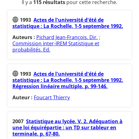
Il y a
115 résultats
pour cette recherche.
1993
Actes de l'université d'été de
statistique : La Rochelle, 1-5 septembre 1992.
Auteurs :
Pichard Jean-François. Dir.
;
Commission inter-IREM Statistique et
probabilités. Ed.
1993
Actes de l'université d'été de
statistique : La Rochelle, 1-5 septembre 1992.
Régression linéaire multiple. p. 99-146.
Auteur :
Foucart Thierry
2007
Statistique au lycée. V. 2. Adéquation à
une loi équirépartie : un TD sur tableur en
terminale. p. 67-80.