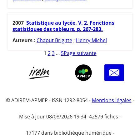
2007
Statistique au lycée. V. 2. Fonctions
statistiques des tableurs. p. 267-283.
Auteurs :
Chaput Brigitte
;
Henry Michel
1
2
3
…
5
Page suivante
© ADIREM-APMEP - ISSN 1292-8054 -
Mentions légales
-
Mise à jour 08/08/2026 19:34 -
42579 fiches -
17177 dans bibliothèque numérique -