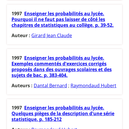
1997
Enseigner les probabilités au lycée.
Pourquoi il ne faut pas laisser de côté les
chapitres de statistiques au collège. p. 39-52.
Auteur :
Girard Jean Claude
1997
Enseigner les probabilités au lycée.
Exemples commentés d'exercices corrigés
proposés dans des ouvrages scolaires et des
sujets de bac. p. 383-404.
Auteurs :
Dantal Bernard
;
Raymondaud Hubert
1997
Enseigner les probabilités au lycée.
Quelques pièges de la description d'une série
statistique. p. 185-212