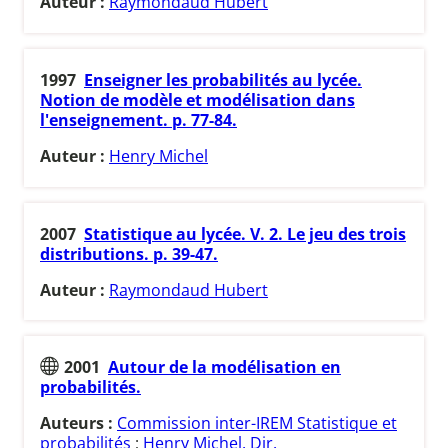
Auteur :
Raymondaud Hubert
1997
Enseigner les probabilités au lycée.
Notion de modèle et modélisation dans
l'enseignement. p. 77-84.
Auteur :
Henry Michel
2007
Statistique au lycée. V. 2. Le jeu des trois
distributions. p. 39-47.
Auteur :
Raymondaud Hubert
2001
Autour de la modélisation en
probabilités.
Auteurs :
Commission inter-IREM Statistique et
probabilités
;
Henry Michel. Dir.