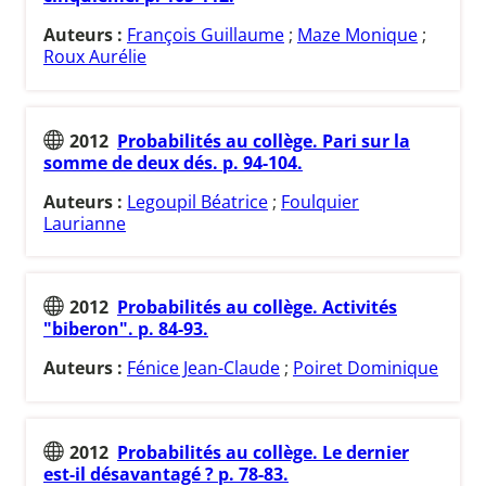
Auteurs :
François Guillaume
;
Maze Monique
;
Roux Aurélie
2012
Probabilités au collège. Pari sur la
somme de deux dés. p. 94-104.
Auteurs :
Legoupil Béatrice
;
Foulquier
Laurianne
2012
Probabilités au collège. Activités
"biberon". p. 84-93.
Auteurs :
Fénice Jean-Claude
;
Poiret Dominique
2012
Probabilités au collège. Le dernier
est-il désavantagé ? p. 78-83.