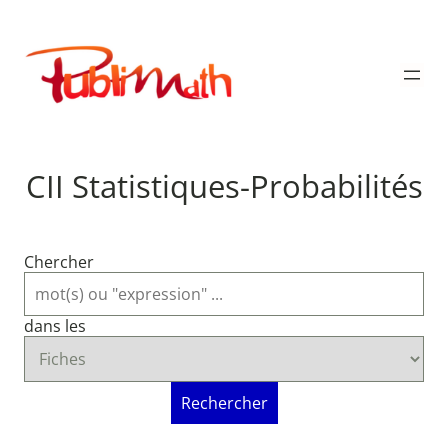
Aller
au
Publimath
contenu
CII Statistiques-Probabilités
Chercher
dans les
Rechercher