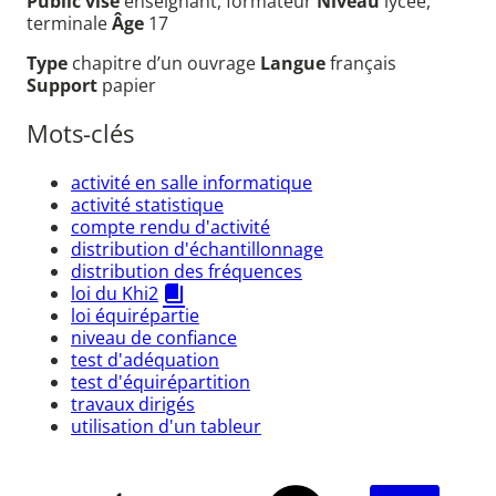
Public visé
enseignant, formateur
Niveau
lycée,
terminale
Âge
17
Type
chapitre d’un ouvrage
Langue
français
Support
papier
Mots-clés
activité en salle informatique
activité statistique
compte rendu d'activité
distribution d'échantillonnage
distribution des fréquences
loi du Khi2
loi équirépartie
niveau de confiance
test d'adéquation
test d'équirépartition
travaux dirigés
utilisation d'un tableur