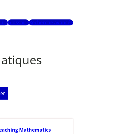
urs
Glossaire
Recherche avancée
matiques
er
eaching Mathematics