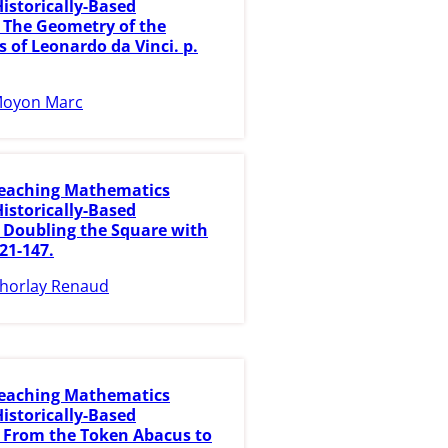
istorically-Based
. The Geometry of the
 of Leonardo da Vinci. p.
oyon Marc
eaching Mathematics
istorically-Based
. Doubling the Square with
121-147.
horlay Renaud
eaching Mathematics
istorically-Based
s. From the Token Abacus to