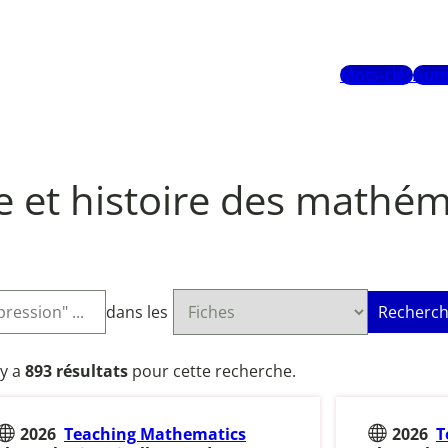
Mots-clés
Aute
e et histoire des mathé
dans les
Recherch
l y a
893 résultats
pour cette recherche.
2026
Teaching Mathematics
2026
T