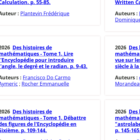
Calculation. p. 55-85.
Written Ca
Auteur :
Plantevin Frédérique
Auteurs :
Dominiqu
2026
Des histoires de
2026
Des 
mathématiques - Tome 1. Lire
mathémati
l'Encyclopédie pour introduire
vue sur le
l'angle, le degré et le radian. p. 9-43.
siècle à la
Auteurs :
Francisco Do Carmo
Auteurs :
Aymeric
;
Rocher Emmanuelle
Morandeau
2026
Des histoires de
2026
Des 
mathématiques - Tome 1. Débattre
mathémati
des figures de l'Encyclopédie en
"astrolab
Sixième. p. 109-144.
p. 145-165