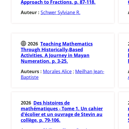
Approach to Fractions. p. 87-118.
Auteur :
Schwer Sylviane R.
2026
Teaching Mathematics
Through Historically-Based
Activities. A Journey in Mayan
Numeration. p. 3-25.
Auteurs :
Morales Alice
;
Meilhan Jean-
Baptiste
2026
Des histoires de
mathématiques - Tome 1. Un cahier
d'écolier et un ouvrage de Stevin au
collège. p. 79-106.