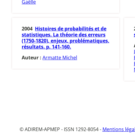
Gaëlle
2004
Histoires de probabilités et de
statistiques. La théorie des erreurs
(1750-1820), enjeux, problématiques,
résultats. p. 141-160.
Auteur :
Armatte Michel
© ADIREM-APMEP - ISSN 1292-8054 -
Mentions léga