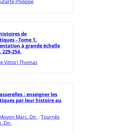
utarte Philippe
histoires de
ques - Tome 1.
entation à grande échelle
 229-254.
e Vittori Thomas
asserelles : enseigner les
ques par leur histoire au
Moyon Marc. Dir.
;
Tournès
 Dir.