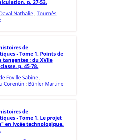
lculation. p. 27-53.
Daval Nathalie
;
Tournès
e
histoires de
ques - Tome 1. Points de
s tangentes : du XVIIe
 classe. p. 45-78.
de Foville Sabine
;
 Corentin
;
Bühler Martine
histoires de
ques - Tome 1. Le projet
e" en lycée technologique.
.