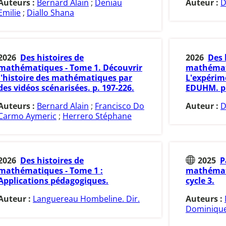
Auteurs :
Bernard Alain
;
Deniau
Auteur :
D
Emilie
;
Diallo Shana
2026
Des histoires de
2026
Des 
mathématiques - Tome 1. Découvrir
mathémati
l'histoire des mathématiques par
L'expérim
des vidéos scénarisées. p. 197-226.
EDUHM. p.
Auteurs :
Bernard Alain
;
Francisco Do
Auteur :
D
Carmo Aymeric
;
Herrero Stéphane
2026
Des histoires de
2025
P
mathématiques - Tome 1 :
mathémati
Applications pédagogiques.
cycle 3.
Auteur :
Languereau Hombeline. Dir.
Auteurs :
Dominique.