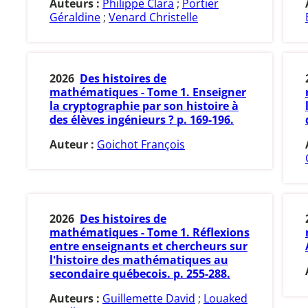
Auteurs :
Philippe Clara
;
Portier
Géraldine
;
Venard Christelle
2026
Des histoires de
mathématiques - Tome 1. Enseigner
la cryptographie par son histoire à
des élèves ingénieurs ? p. 169-196.
Auteur :
Goichot François
2026
Des histoires de
mathématiques - Tome 1. Réflexions
entre enseignants et chercheurs sur
l'histoire des mathématiques au
secondaire québecois. p. 255-288.
Auteurs :
Guillemette David
;
Louaked