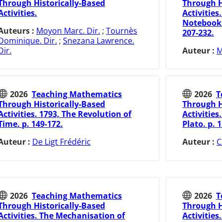
Through Historically-Based
Through H
Activities.
Activities
Notebooks
Auteurs :
Moyon Marc. Dir.
;
Tournès
207-232.
Dominique. Dir.
;
Snezana Lawrence.
Dir.
Auteur :
M
2026
Teaching Mathematics
2026
T
Through Historically-Based
Through H
Activities. 1793, The Revolution of
Activities
Time. p. 149-172.
Plato. p. 
Auteur :
De Ligt Frédéric
Auteur :
C
2026
Teaching Mathematics
2026
T
Through Historically-Based
Through H
Activities. The Mechanisation of
Activitie