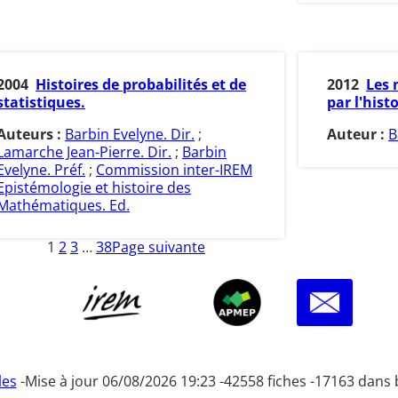
2004
Histoires de probabilités et de
2012
Les 
statistiques.
par l'histo
Auteurs :
Barbin Evelyne. Dir.
;
Auteur :
B
Lamarche Jean-Pierre. Dir.
;
Barbin
Evelyne. Préf.
;
Commission inter-IREM
Epistémologie et histoire des
Mathématiques. Ed.
1
2
3
…
38
Page suivante
les
-
Mise à jour 06/08/2026 19:23 -
42558 fiches -
17163 dans 