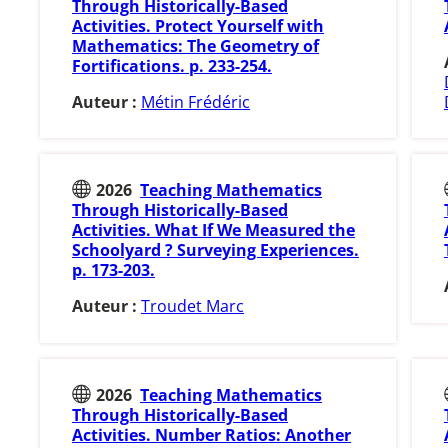
Through Historically-Based
Activities. Protect Yourself with
Mathematics: The Geometry of
Fortifications. p. 233-254.
Auteur :
Métin Frédéric
2026
Teaching Mathematics
Through Historically-Based
Activities. What If We Measured the
Schoolyard ? Surveying Experiences.
p. 173-203.
Auteur :
Troudet Marc
2026
Teaching Mathematics
Through Historically-Based
Activities. Number Ratios: Another