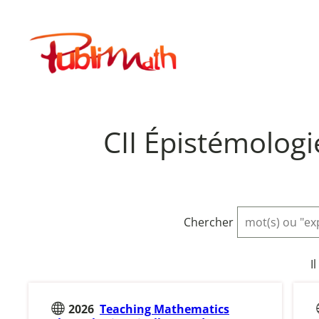
Aller
au
Publimath
contenu
CII Épistémologi
Chercher
I
2026
Teaching Mathematics