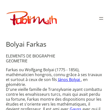
Aller
au
Publimath
contenu
Bolyai Farkas
ELEMENTS DE BIOGRAPHIE
GEOMETRIE
Farkas ou Wolfgang Bolyai (1775 - 1856),
mathématicien hongrois, connu grâce à ses travaux
et surtout à ceux de son fils
János Bolyai
, en
géométrie.
D'une vieille famille de Transylvanie ayant combattu
contre les envahisseurs turcs, mais qui avait perdu
sa fortune, Farkas montre des dispositions pour les
études et s'oriente vers les mathématiques, il
devient professeur. Il est ami avec
Gauss
avec qui il