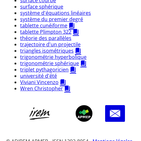
surface courbe
surface sphérique
système d'équations linéaires
système du premier degré
tablette cunéiforme
tablette Plimpton 322
théorie des parallèles
trajectoire d'un projectile
triangles isométriques
trigonométrie hyperbolique
trigonométrie sphérique
triplet pythagoricien
université d'été
Viviani Vincenzo
Wren Christopher