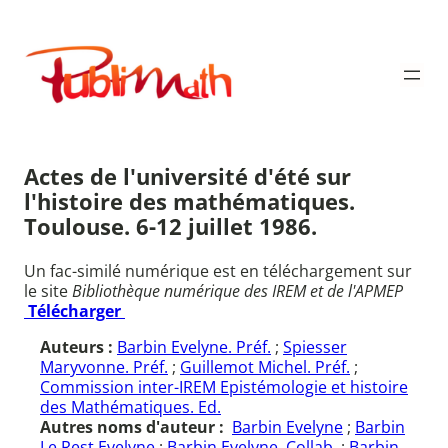
Aller
au
Publimath
contenu
Actes de l'université d'été sur
l'histoire des mathématiques.
Toulouse. 6-12 juillet 1986.
Un fac-similé numérique est en téléchargement sur
le site
Bibliothèque numérique des IREM et de l'APMEP
Télécharger
Auteurs :
Barbin Evelyne. Préf.
;
Spiesser
Maryvonne. Préf.
;
Guillemot Michel. Préf.
;
Commission inter-IREM Epistémologie et histoire
des Mathématiques. Ed.
Autres noms d'auteur :
Barbin Evelyne
;
Barbin
Le Rest Evelyne
;
Barbin Evelyne. Collab.
;
Barbin