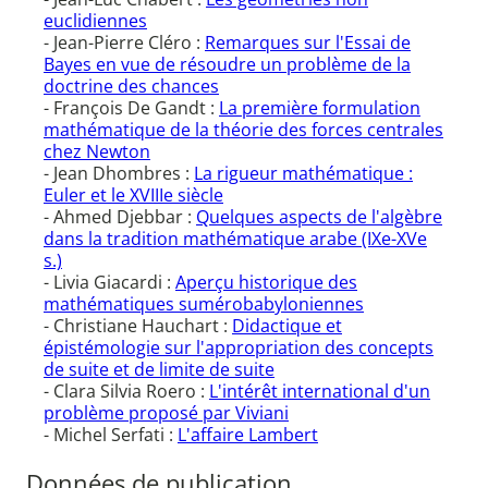
euclidiennes
- Jean-Pierre Cléro :
Remarques sur l'Essai de
Bayes en vue de résoudre un problème de la
doctrine des chances
- François De Gandt :
La première formulation
mathématique de la théorie des forces centrales
chez Newton
- Jean Dhombres :
La rigueur mathématique :
Euler et le XVIIIe siècle
- Ahmed Djebbar :
Quelques aspects de l'algèbre
dans la tradition mathématique arabe (IXe-XVe
s.)
- Livia Giacardi :
Aperçu historique des
mathématiques sumérobabyloniennes
- Christiane Hauchart :
Didactique et
épistémologie sur l'appropriation des concepts
de suite et de limite de suite
- Clara Silvia Roero :
L'intérêt international d'un
problème proposé par Viviani
- Michel Serfati :
L'affaire Lambert
Données de publication