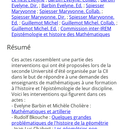
Evelyne. Dir.
;
Barbin Evelyne. Ed.
;
Spiesser
Maryvonne
;
Spiesser Maryvonne. Collab.
;
Spiesser Maryvonne. Dir.
;
Spiesser Maryvonne.
Ed.
;
Guillemot Michel
;
Guillemot Michel. Collab.
;
Guillemot Michel. Ed.
;
Commission inter-IREM
Epistémologie et histoire des Mathématiques
Résumé
Ces actes rassemblent une partie des
interventions qui ont été proposées lors de la
seconde Université d'été organisée par la CII
dans le but de répondre à une demande des
enseignants de mathématiques à une formation
à l'histoire et l'épistémologie de leur discipline.
Voici les interventions qui figurent dans ces
actes :
- Evelyne Barbin et Michèle Cholière :
Mathématiques et artillerie
- Rudolf Bkouche :
Quelques grandes
problématiques de l'histoire de la géométrie
- Jean-Luc Chabert :
Les géométries non