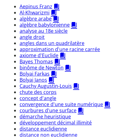
Aepinus Franz
Al-Khwarizmi
algèbre arabe
algèbre babylonienne
analyse au 18e siècle
angle droit
angles dans un quadrilatère
approximation d'une racine carrée
axiome d'Euclide
Bayes Thomas
binôme de Newton
Bolyai Farkas
Bolyai Janos
Cauchy Augustin-Louis
chute des corps
concept d'angle
convergence d'une suite numérique
courbures d'une surface
démarche heuristique
développement décimal illimité
distance euclidienne
distance non euclidienne