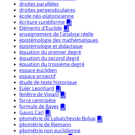
droites parallèles
droites perpendiculaires
école néo-platonicienne
écriture cunéiforme
Eléments d'Euclide
enseignement de l'analyse réelle
épistémologie des mathématiques
épistémologie et didactique
équation du premier degré
équation du second degré
équation du troisième degré
espace euclidien
espace projectif
étude de texte historique
Euler Leonhard
fenêtre de Viviani
force centripète
formule de Bayes
Gauss Carl
géométrie de Lobatchevski-Bolyai
géométrie de Riemann
géométrie non euclidienne