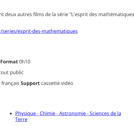
nt deux autres films de la série "L'esprit des mathématique
fr/series/esprit-des-mathematiques
5
Format
0h10
tout public
e
français
Support
cassette vidéo
Physique - Chimie - Astronomie - Sciences de la
Terre