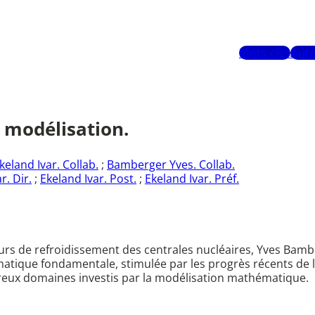
Mots-clés
Aute
 modélisation.
keland Ivar. Collab.
;
Bamberger Yves. Collab.
r. Dir.
;
Ekeland Ivar. Post.
;
Ekeland Ivar. Préf.
ours de refroidissement des centrales nucléaires, Yves Bambe
ématique fondamentale, stimulée par les progrès récents de
ux domaines investis par la modélisation mathématique.