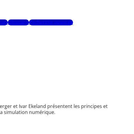
urs
Glossaire
Recherche avancée
rger et Ivar Ekeland présentent les principes et
 la simulation numérique.