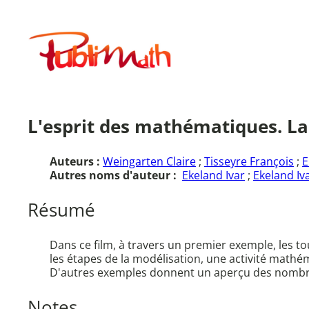
Aller
au
Publimath
contenu
L'esprit des mathématiques. La
Auteurs :
Weingarten Claire
;
Tisseyre François
;
E
Autres noms d'auteur :
Ekeland Ivar
;
Ekeland Iva
Résumé
Dans ce film, à travers un premier exemple, les t
les étapes de la modélisation, une activité math
D'autres exemples donnent un aperçu des nombre
Notes