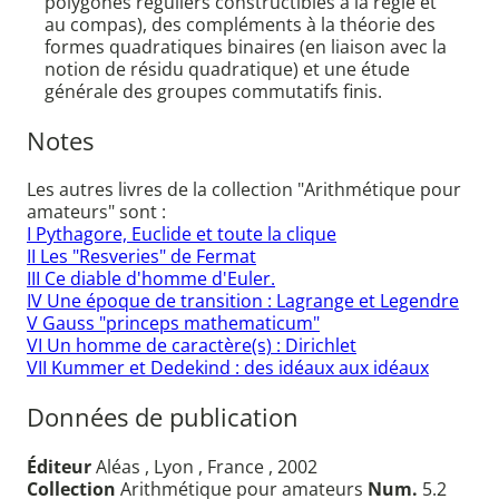
polygones réguliers constructibles à la règle et
au compas), des compléments à la théorie des
formes quadratiques binaires (en liaison avec la
notion de résidu quadratique) et une étude
générale des groupes commutatifs finis.
Notes
Les autres livres de la collection "Arithmétique pour
amateurs" sont :
I Pythagore, Euclide et toute la clique
II Les "Resveries" de Fermat
III Ce diable d'homme d'Euler.
IV Une époque de transition : Lagrange et Legendre
V Gauss "princeps mathematicum"
VI Un homme de caractère(s) : Dirichlet
VII Kummer et Dedekind : des idéaux aux idéaux
Données de publication
Éditeur
Aléas , Lyon , France , 2002
Collection
Arithmétique pour amateurs
Num.
5.2