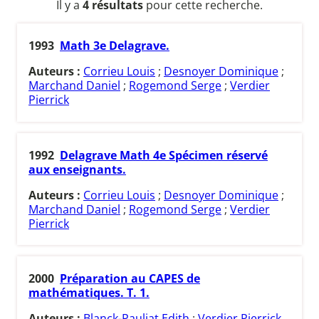
Il y a
4 résultats
pour cette recherche.
1993
Math 3e Delagrave.
Auteurs :
Corrieu Louis
;
Desnoyer Dominique
;
Marchand Daniel
;
Rogemond Serge
;
Verdier
Pierrick
1992
Delagrave Math 4e Spécimen réservé
aux enseignants.
Auteurs :
Corrieu Louis
;
Desnoyer Dominique
;
Marchand Daniel
;
Rogemond Serge
;
Verdier
Pierrick
2000
Préparation au CAPES de
mathématiques. T. 1.
Auteurs :
Blanck-Pauliat Edith
;
Verdier Pierrick