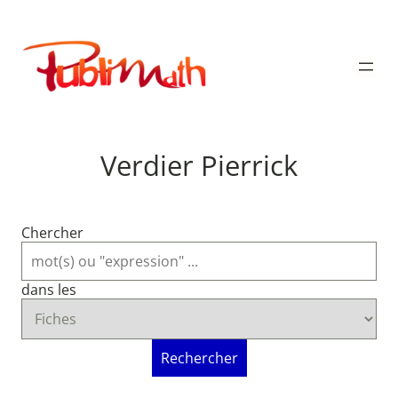
Aller
au
Publimath
contenu
Verdier Pierrick
Chercher
dans les
Rechercher