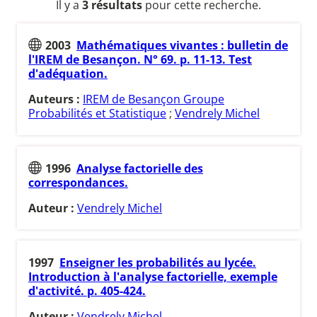
Il y a
3 résultats
pour cette recherche.
2003
Mathématiques vivantes : bulletin de
l'IREM de Besançon. N° 69. p. 11-13. Test
d'adéquation.
Auteurs :
IREM de Besançon Groupe
Probabilités et Statistique
;
Vendrely Michel
1996
Analyse factorielle des
correspondances.
Auteur :
Vendrely Michel
1997
Enseigner les probabilités au lycée.
Introduction à l'analyse factorielle, exemple
d'activité. p. 405-424.
Auteur :
Vendrely Michel