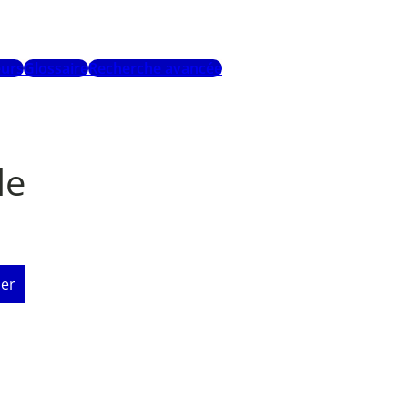
urs
Glossaire
Recherche avancée
le
er