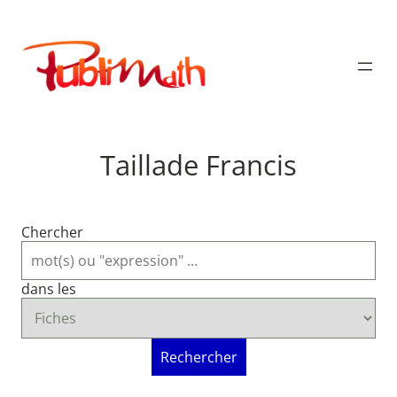
Aller
au
Publimath
contenu
Taillade Francis
Chercher
dans les
Rechercher