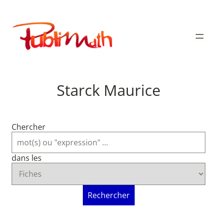
Aller
au
Publimath
contenu
Starck Maurice
Chercher
dans les
Rechercher