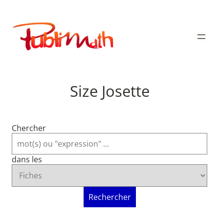
Aller
au
Publimath
contenu
Size Josette
Chercher
dans les
Rechercher