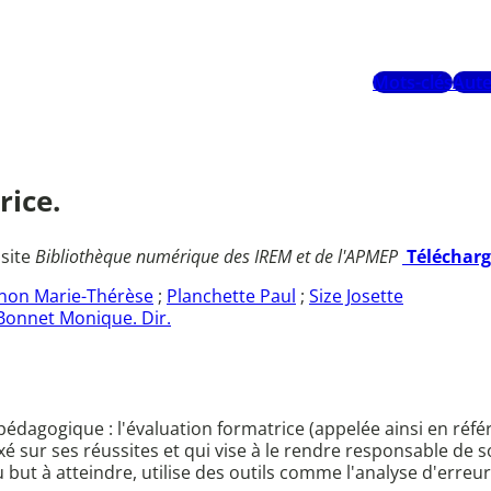
Mots-clés
Aute
rice.
 site
Bibliothèque numérique des IREM et de l'APMEP
Téléchar
non Marie-Thérèse
;
Planchette Paul
;
Size Josette
Bonnet Monique. Dir.
agogique : l'évaluation formatrice (appelée ainsi en référe
axé sur ses réussites et qui vise à le rendre responsable de
ut à atteindre, utilise des outils comme l'analyse d'erreurs,