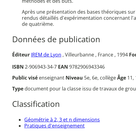
méthodes et des buts.
Après une présentation des bases théoriques sur l
rendus détaillés d'expérimentation concernant l'
de quatrième.
Données de publication
Éditeur
IREM de Lyon
, Villeurbanne , France , 1994
Fo
ISBN
2-906943-34-7
EAN
9782906943346
Public visé
enseignant
Niveau
5e, 6e, collège
Âge
11,
Type
document pour la classe issu de travaux de grou
Classification
Géométrie à 2, 3 et n dimensions
Pratiques d'enseignement