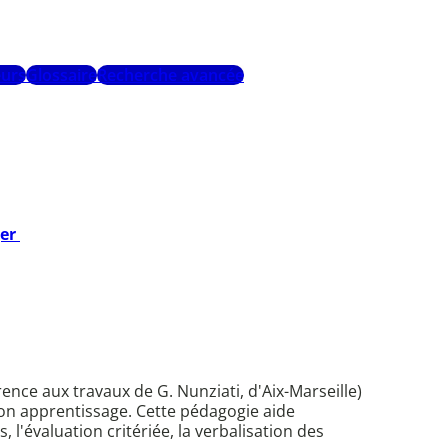
urs
Glossaire
Recherche avancée
ger
nce aux travaux de G. Nunziati, d'Aix-Marseille)
 son apprentissage. Cette pédagogie aide
 l'évaluation critériée, la verbalisation des