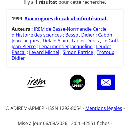
Il y a
1 résultat
pour cette recherche.
1999
Aux origines du calcul infinitésimal.
Auteurs :
IREM de Basse-Normandie Cercle
d'Histoire des sciences
;
Bessot Didier
;
Cabon
Jean-Jacques
;
Delale Alain
;
Lanier Denis
;
Le Goff
Jean-Pierre
;
Leparmentier Jacqueline
;
Leudet
Pascal
;
Levard Michel
;
Simon Patrice
;
Trotoux
Didier
© ADIREM-APMEP - ISSN 1292-8054 -
Mentions légales
-
Mise à jour 06/08/2026 12:04 -
42551 fiches -