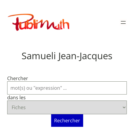
Aller
au
Publimath
contenu
Samueli Jean-Jacques
Chercher
dans les
Rechercher