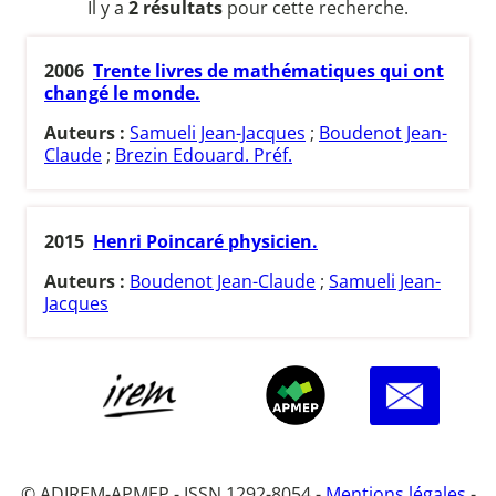
Il y a
2 résultats
pour cette recherche.
2006
Trente livres de mathématiques qui ont
changé le monde.
Auteurs :
Samueli Jean-Jacques
;
Boudenot Jean-
Claude
;
Brezin Edouard. Préf.
2015
Henri Poincaré physicien.
Auteurs :
Boudenot Jean-Claude
;
Samueli Jean-
Jacques
© ADIREM-APMEP - ISSN 1292-8054 -
Mentions légales
-