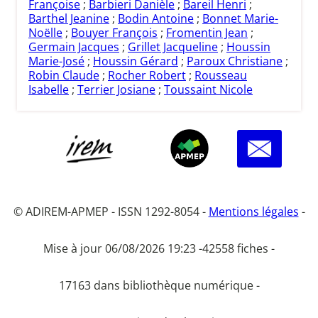
Françoise
;
Barbieri Danièle
;
Bareil Henri
;
Barthel Jeanine
;
Bodin Antoine
;
Bonnet Marie-
Noëlle
;
Bouyer François
;
Fromentin Jean
;
Germain Jacques
;
Grillet Jacqueline
;
Houssin
Marie-José
;
Houssin Gérard
;
Paroux Christiane
;
Robin Claude
;
Rocher Robert
;
Rousseau
Isabelle
;
Terrier Josiane
;
Toussaint Nicole
© ADIREM-APMEP - ISSN 1292-8054 -
Mentions légales
-
Mise à jour 06/08/2026 19:23 -
42558 fiches -
17163 dans bibliothèque numérique -