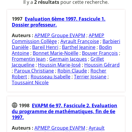
Il y a
2 résultats
pour cette recherche.
1997
Evaluation 6ème 1997. Fascicule 1.
Dossier professeur.
Auteurs :
APMEP Groupe EVAPM
;
APMEP
Commission Collège
;
Ayrault Françoise
;
Barbieri
Danièle
;
Bareil Henri
;
Barthel Jeanine
;
Bodin
Antoine
;
Bonnet Marie-Noëlle
;
Bouyer François
;
Fromentin Jean
;
Germain Jacques
;
Grillet
Jacqueline
;
Houssin Marie-José
;
Houssin Gérard
;
Paroux Christiane
;
Robin Claude
;
Rocher
Robert
;
Rousseau Isabelle
;
Terrier Josiane
;
Toussaint Nicole
1998
EVAPM 6e 97. Fascicule 2. Evaluation
du programme de mathématiques, fin de 6e
1997.
Auteurs :
APMEP Groupe EVAPM
;
Ayrault