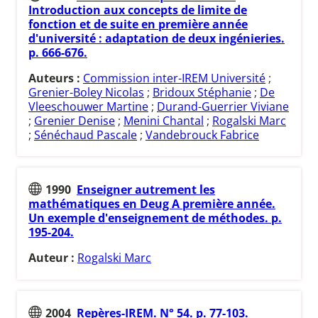
Introduction aux concepts de limite de
fonction et de suite en première année
d'université : adaptation de deux ingénieries.
p. 666-676.
Auteurs :
Commission inter-IREM Université
;
Grenier-Boley Nicolas
;
Bridoux Stéphanie
;
De
Vleeschouwer Martine
;
Durand-Guerrier Viviane
;
Grenier Denise
;
Menini Chantal
;
Rogalski Marc
;
Sénéchaud Pascale
;
Vandebrouck Fabrice
1990
Enseigner autrement les
mathématiques en Deug A première année.
Un exemple d'enseignement de méthodes. p.
195-204.
Auteur :
Rogalski Marc
2004
Repères-IREM. N° 54. p. 77-103.