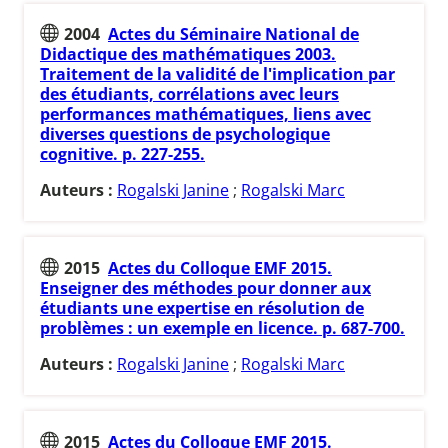
2004
Actes du Séminaire National de
Didactique des mathématiques 2003.
Traitement de la validité de l'implication par
des étudiants, corrélations avec leurs
performances mathématiques, liens avec
diverses questions de psychologique
cognitive. p. 227-255.
Auteurs :
Rogalski Janine
;
Rogalski Marc
2015
Actes du Colloque EMF 2015.
Enseigner des méthodes pour donner aux
étudiants une expertise en résolution de
problèmes : un exemple en licence. p. 687-700.
Auteurs :
Rogalski Janine
;
Rogalski Marc
2015
Actes du Colloque EMF 2015.