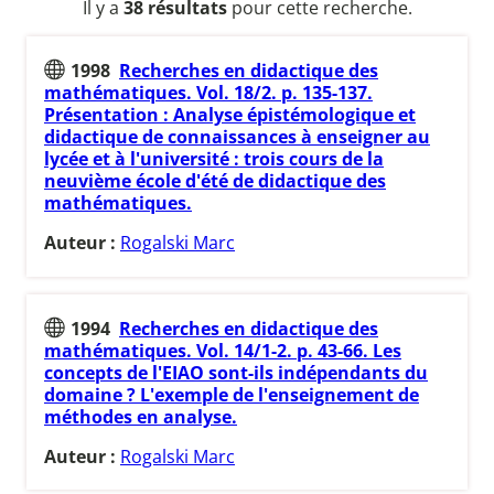
Il y a
38 résultats
pour cette recherche.
1998
Recherches en didactique des
mathématiques. Vol. 18/2. p. 135-137.
Présentation : Analyse épistémologique et
didactique de connaissances à enseigner au
lycée et à l'université : trois cours de la
neuvième école d'été de didactique des
mathématiques.
Auteur :
Rogalski Marc
1994
Recherches en didactique des
mathématiques. Vol. 14/1-2. p. 43-66. Les
concepts de l'EIAO sont-ils indépendants du
domaine ? L'exemple de l'enseignement de
méthodes en analyse.
Auteur :
Rogalski Marc