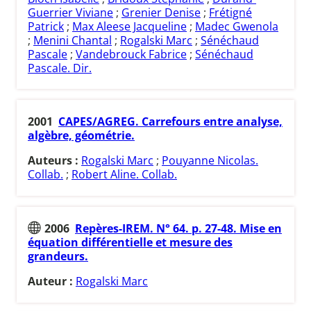
Guerrier Viviane
;
Grenier Denise
;
Frétigné
Patrick
;
Max Aleese Jacqueline
;
Madec Gwenola
;
Menini Chantal
;
Rogalski Marc
;
Sénéchaud
Pascale
;
Vandebrouck Fabrice
;
Sénéchaud
Pascale. Dir.
2001
CAPES/AGREG. Carrefours entre analyse,
algèbre, géométrie.
Auteurs :
Rogalski Marc
;
Pouyanne Nicolas.
Collab.
;
Robert Aline. Collab.
2006
Repères-IREM. N° 64. p. 27-48. Mise en
équation différentielle et mesure des
grandeurs.
Auteur :
Rogalski Marc