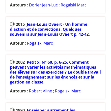
Auteurs :
Dorier Jean-Luc
;
Rogalski Marc
2015
Jean-Louis Ovaert - Un homme
d'action et de convictions. Quelques
souvenirs sur Jean-Louis Ovaert p. 42-42.
Auteur :
Rogalski Marc
2002
Petit x. N° 60. p. 6-25. Comment
peuvent varier les activités mathématiques
des élèves sur des exercices ? Le double travail
de l'enseignement sur les énoncés et sur la
gestion en classe.
Auteurs :
Robert Aline
;
Rogalski Marc
1990
Enseigner autrement les