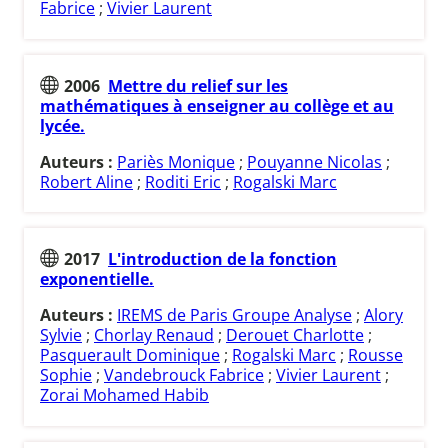
Fabrice
;
Vivier Laurent
2006
Mettre du relief sur les
mathématiques à enseigner au collège et au
lycée.
Auteurs :
Pariès Monique
;
Pouyanne Nicolas
;
Robert Aline
;
Roditi Eric
;
Rogalski Marc
2017
L'introduction de la fonction
exponentielle.
Auteurs :
IREMS de Paris Groupe Analyse
;
Alory
Sylvie
;
Chorlay Renaud
;
Derouet Charlotte
;
Pasquerault Dominique
;
Rogalski Marc
;
Rousse
Sophie
;
Vandebrouck Fabrice
;
Vivier Laurent
;
Zorai Mohamed Habib