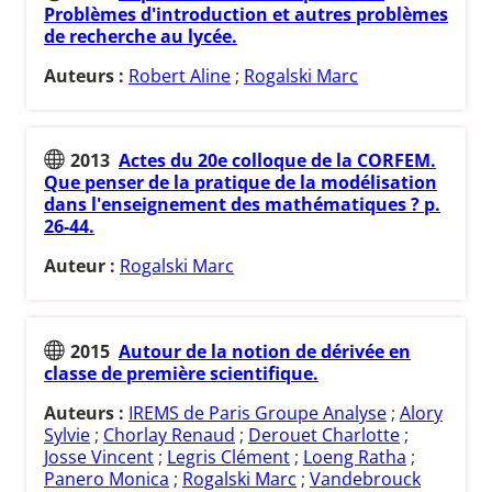
Problèmes d'introduction et autres problèmes
de recherche au lycée.
Auteurs :
Robert Aline
;
Rogalski Marc
2013
Actes du 20e colloque de la CORFEM.
Que penser de la pratique de la modélisation
dans l'enseignement des mathématiques ? p.
26-44.
Auteur :
Rogalski Marc
2015
Autour de la notion de dérivée en
classe de première scientifique.
Auteurs :
IREMS de Paris Groupe Analyse
;
Alory
Sylvie
;
Chorlay Renaud
;
Derouet Charlotte
;
Josse Vincent
;
Legris Clément
;
Loeng Ratha
;
Panero Monica
;
Rogalski Marc
;
Vandebrouck