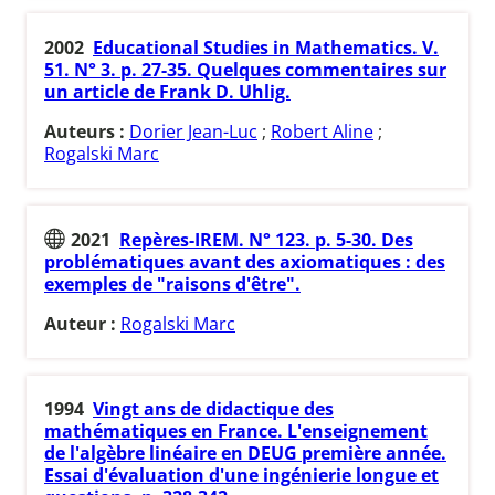
2002
Educational Studies in Mathematics. V.
51. N° 3. p. 27-35. Quelques commentaires sur
un article de Frank D. Uhlig.
Auteurs :
Dorier Jean-Luc
;
Robert Aline
;
Rogalski Marc
2021
Repères-IREM. N° 123. p. 5-30. Des
problématiques avant des axiomatiques : des
exemples de "raisons d'être".
Auteur :
Rogalski Marc
1994
Vingt ans de didactique des
mathématiques en France. L'enseignement
de l'algèbre linéaire en DEUG première année.
Essai d'évaluation d'une ingénierie longue et