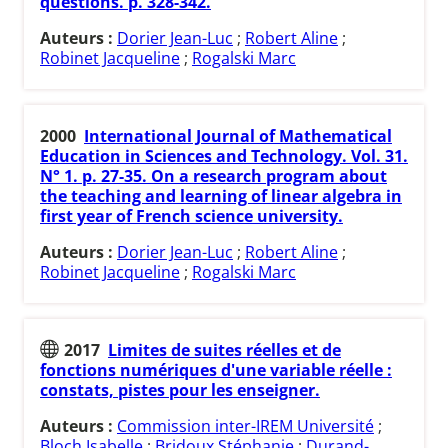
questions. p. 328-342.
Auteurs :
Dorier Jean-Luc
;
Robert Aline
;
Robinet Jacqueline
;
Rogalski Marc
2000
International Journal of Mathematical
Education in Sciences and Technology. Vol. 31.
N° 1. p. 27-35. On a research program about
the teaching and learning of linear algebra in
first year of French science university.
Auteurs :
Dorier Jean-Luc
;
Robert Aline
;
Robinet Jacqueline
;
Rogalski Marc
2017
Limites de suites réelles et de
fonctions numériques d'une variable réelle :
constats, pistes pour les enseigner.
Auteurs :
Commission inter-IREM Université
;
Bloch Isabelle
;
Bridoux Stéphanie
;
Durand-