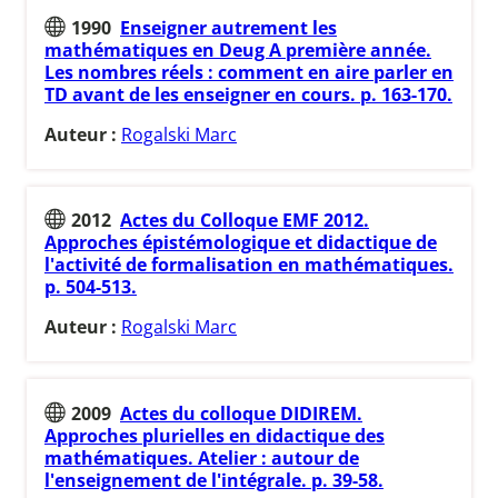
1990
Enseigner autrement les
mathématiques en Deug A première année.
Les nombres réels : comment en aire parler en
TD avant de les enseigner en cours. p. 163-170.
Auteur :
Rogalski Marc
2012
Actes du Colloque EMF 2012.
Approches épistémologique et didactique de
l'activité de formalisation en mathématiques.
p. 504-513.
Auteur :
Rogalski Marc
2009
Actes du colloque DIDIREM.
Approches plurielles en didactique des
mathématiques. Atelier : autour de
l'enseignement de l'intégrale. p. 39-58.