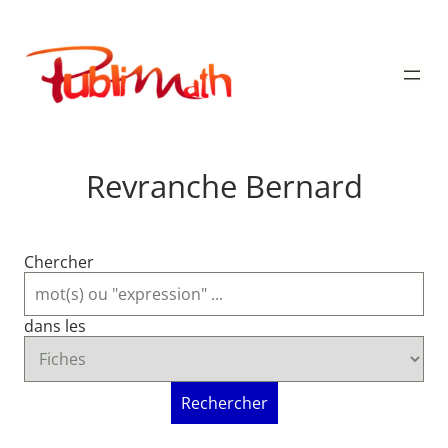
Aller
au
Publimath
contenu
Revranche Bernard
Chercher
dans les
Rechercher