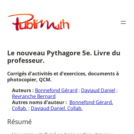
Aller
au
Publimath
contenu
Le nouveau Pythagore 5e. Livre du
professeur.
Corrigés d'activités et d'exercices, documents à
photocopier, QCM.
Auteurs :
Bonnefond Gérard
;
Daviaud Daniel
;
Revranche Bernard
Autres noms d'auteur :
Bonnefond Gérard.
Collab.
;
Daviaud Daniel. Collab.
Résumé