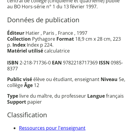
central de collège (cinquième et quatrième) publié
au BO Hors-série n° 1 du 13 février 1997.
Données de publication
Éditeur
Hatier , Paris , France , 1997
Collection
Pythagore
Format
18,9 cm x 28 cm, 223
p.
Index
Index p 224.
Matériel utilisé
calculatrice
ISBN
2-218-71736-0
EAN
9782218717369
ISSN
0985-
8377
Public visé
élève ou étudiant, enseignant
Niveau
5e,
collège
Âge
12
Type
livre du maître, du professeur
Langue
français
Support
papier
Classification
Ressources pour l'enseignant